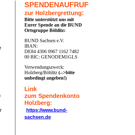
SPENDENAUFRUF
:
zur Holzbergrettung
Bitte unterstützt uns mit
Eurer Spende an die BUND
e
Ortsgruppe Böhlitz:
BUND Sachsen e.V.
IBAN:
e
DE84 4306 0967 1162 7482
00 BIC: GENODEM1GLS
Verwendungszweck:
Holzberg/Böhlitz
(-->bitte
unbedingt angeben!)
Link
zum Spendenkonto
n
Holzberg:
https://www.bund-
r
sachsen.de