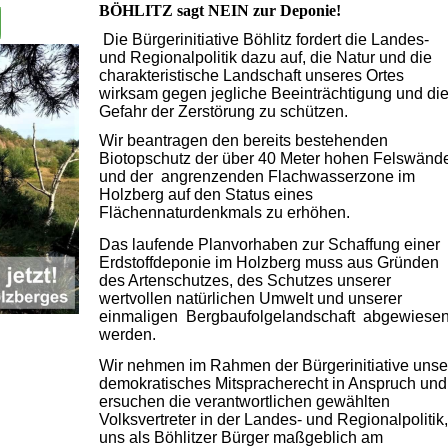
BÖHLITZ sagt NEIN zur Deponie!
Die Bürgerinitiative Böhlitz fordert die Landes-
und Regionalpolitik dazu auf, die Natur und die
charakteristische Landschaft unseres Ortes
wirksam gegen jegliche Beeinträchtigung und di
Gefahr der Zerstörung zu schützen.
Wir beantragen den bereits bestehenden
Biotopschutz der über 40 Meter hohen Felswänd
und der angrenzenden Flachwasserzone im
Holzberg auf den Status eines
Flächennaturdenkmals zu erhöhen.
Das laufende Planvorhaben zur Schaffung einer
Erdstoffdeponie im Holzberg muss aus Gründen
des Artenschutzes, des Schutzes unserer
wertvollen natürlichen Umwelt und unserer
einmaligen Bergbaufolgelandschaft abgewiese
werden.
Wir nehmen im Rahmen der Bürgerinitiative unse
demokratisches Mitspracherecht in Anspruch und
ersuchen die verantwortlichen gewählten
Volksvertreter in der Landes- und Regionalpolitik,
uns als Böhlitzer Bürger maßgeblich am