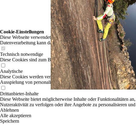
Cookie-Einstellungen
Diese Webseite verwendet Cookies, um Besuchern ein optimales Nutzerer
Datenverarbeitung kann dann auch in einem Drittland erfolgen. Weiter
Technisch notwendige
Diese Cookies sind zum Betrieb der Webseite notwendig, z.B. zum Sch
Analytische
Diese Cookies werden verwendet, um das Nutzererlebnis weiter zu optim
Ausspielung von personalisierter Werbung durch die Nachverfolgung de
Drittanbieter-Inhalte
Diese Webseite bietet möglicherweise Inhalte oder Funktionalitäten an,
Nutzeraktivität zu verfolgen oder ihre Angebote zu personalisieren und
Ablehnen
Alle akzeptieren
Speichern